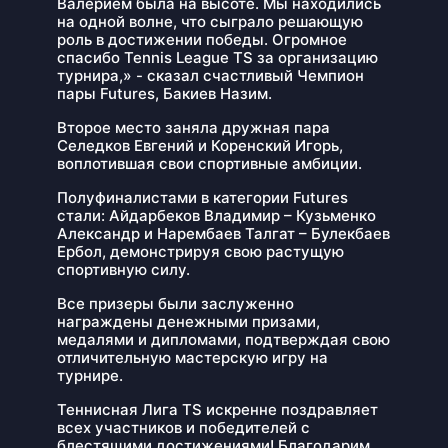
Валерием была на высоте. Мы находились
на одной волне, что сыграло решающую
роль в достижении победы. Огромное
спасибо Tennis League TS за организацию
турнира,» - сказал счастливый Чемпион
пары Futures, Бакиев Назим.
Второе место заняла дружная пара
Селедков Евгений и Коренский Игорь,
воплотившая свои спортивные амбиции.
Полуфиналистами в категории Futures
стали: Айдарбеков Владимир – Кузьменко
Александр и Нарембаев Талгат – Булекбаев
Ербол, демонстрируя свою растущую
спортивную силу.
Все призеры были заслуженно
награждены денежными призами,
медалями и дипломами, подтверждая свою
отличительную мастерскую игру на
турнире.
Теннисная Лига TS искренне поздравляет
всех участников и победителей с
блестящими достижениями! Благодарим