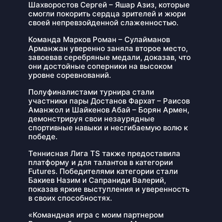
Шахворостов Сергей – Яшар Азиз, которые
смогли покорить сердца зрителей и жюри
своей непревзойденной слаженностью.
Команда Марков Роман – Сулайманов
Арманжан уверенно заняла второе место,
завоевав серебряные медали, доказав, что
они достойные соперники на высоком
уровне соревнований.
Полуфиналистами турнира стали
участники пары Достанов Фархат – Раисов
Аманжол и Шайкенов Абай – Борян Армен,
демонстрируя свои незаурядные
спортивные навыки и несгибаемую волю к
победе.
Теннисная Лига TS также предоставила
платформу и для талантов в категории
Futures. Победителями категории стали
Бакиев Назим и Сапраниди Валерий,
показав яркие выступления и уверенность
в своих способностях.
«Командная игра с моим партнером