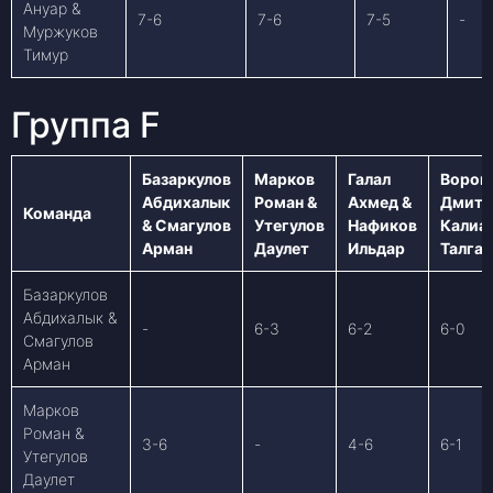
Ануар &
7-6
7-6
7-5
-
Муржуков
Тимур
Группа F
Базаркулов
Марков
Галал
Ворон
Абдихалык
Роман &
Ахмед &
Дмитр
Команда
& Смагулов
Утегулов
Нафиков
Калиа
Арман
Даулет
Ильдар
Талгат
Базаркулов
Абдихалык &
-
6-3
6-2
6-0
Смагулов
Арман
Марков
Роман &
3-6
-
4-6
6-1
Утегулов
Даулет