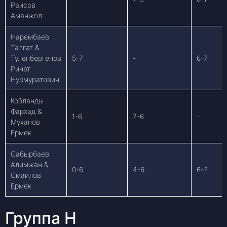
Раисов
Аманжол
Нарембаев
Талгат &
Тулепбергенов
5-7
-
6-7
Ринат
Нурмуратович
Кобланды
Фархад &
1-6
7-6
-
Муханов
Ермек
Сабырбаев
Алимжан &
0-6
4-6
6-2
Смаилов
Ермек
Группа H