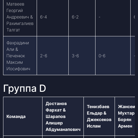
Матвеев
Георгий
Андреевич &
6-4
6-2
-
6
Рахимгалиев
Талгат
Фахрадини
Али &
Печенюк
2-6
3-6
0-6
-
Максим
Иосифович
Группа D
Достанов
Тенизбаев
Жансеит
Фархат &
Ельдар &
Мухтар 
Команда
Шарапов
Джексеков
Борян
Алишер
Ислам
Армен
Абдуманапович