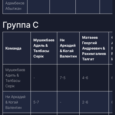
Адамбеков
Абылжан
Группа C
Матвеев
Ф
Мушекбаев
Ни
Георгий
А
Адиль &
Аркадий
Команда
Андреевич &
П
Төлбасы
& Когай
Рахимгалиев
М
Серік
Валентин
Талгат
И
Мушекбаев
Адиль &
-
7-5
4-6
6
Төлбасы
Серік
Ни Аркадий
& Когай
5-7
-
2-6
6
Валентин