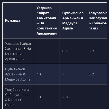
Урдашев
Кайрат
Сулайманов
Толубаев К
Хамитович
Арманжан &
Сайлаужан
Команда
& Ни
Медеуов
& Кошанов
Константин
Адиль
Газиз
Аркадьевич
Урдашев Кайрат
Хамитович & Ни
-
6-4
6-3
Константин
Аркадьевич
Сулайманов
Арманжан &
4-6
-
6-2
Медеуов Адиль
Толубаев Канат
Сайлаужанович
3-6
2-6
-
& Кошанов
Газиз