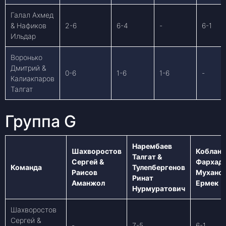
Галал Ахмед
& Нафиков
2-6
6-4
-
6-1
Ильдар
Воронько
Дмитрий &
0-6
1-6
1-6
-
Калиакпаров
Талгат
Группа G
Нарембаев
Шахворостов
Коблан
Талгат &
Сергей &
Фархад 
Команда
Тулепбергенов
Раисов
Мухано
Ринат
Аманжол
Ермек
Нурмуратович
Шахворостов
Сергей &
-
7-5
6-1