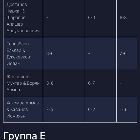
Достанов
Фархат &
Шарапов
-
6-3
6-3
Алишер
Абдуманапович
Тенизбаев
Ельдар &
3-6
-
7-6
Джексеков
Ислам
Жансеитов
Мухтар & Борян
3-6
6-7
-
Армен
Хакимов Алмаз
& Касанов
7-5
6-2
1-6
Исмихан
Группа E