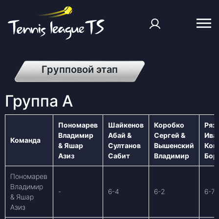
Групповой этап
Группа A
Пономарев
Шайкенов
Коробко
Ряз
Владимир
Абай &
Сергей &
Ива
Команда
& Яшар
Султанов
Вышенский
Ком
Азиз
Сабит
Владимир
Бор
Пономарев
Владимир
-
6-4
6-2
6-7
& Яшар
Азиз