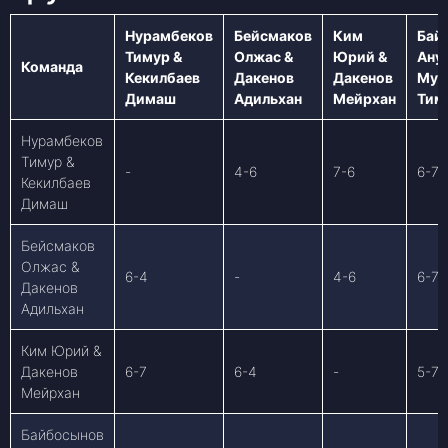
Нурамбеков
Бейсмаков
Ким
Бай
Тимур &
Олжас &
Юрий &
Ану
Команда
Кекилбаев
Дакенов
Дакенов
Мур
Димаш
Адильхан
Мейрхан
Тим
Нурамбеков
Тимур &
-
4-6
7-6
6-7
Кекилбаев
Димаш
Бейсмаков
Олжас &
6-4
-
4-6
6-7
Дакенов
Адильхан
Ким Юрий &
Дакенов
6-7
6-4
-
5-7
Мейрхан
Байбосынов