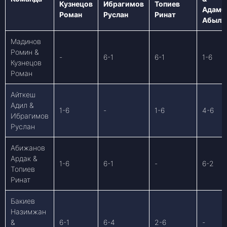
Кузнецов
Ибрагимов
Топиев
Адамб
Роман
Руслан
Ринат
Абылж
Мадинов
Ромин &
-
6-1
6-1
1-6
Кузнецов
Роман
Айткеш
Адил &
1-6
-
1-6
4-6
Ибрагимов
Руслан
Абижанов
Ардак &
1-6
6-1
-
6-2
Топиев
Ринат
Бакиев
Назимжан
&
6-1
6-4
2-6
-