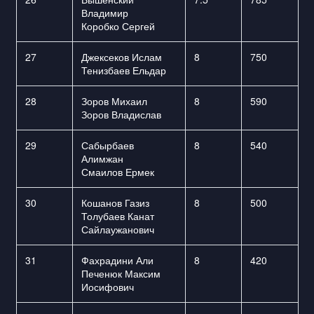
Владимир
Коробко Сергей
27
Джексеков Ислам
8
750
Тенизбаев Ельдар
28
Зоров Михаил
8
590
Зоров Владислав
29
Сабырбаев
8
540
Алимжан
Смаилов Ермек
30
Кошанов Газиз
8
500
Толубаев Канат
Сайлаужанович
31
Фахрадини Али
8
420
Печенюк Максим
Иосифович