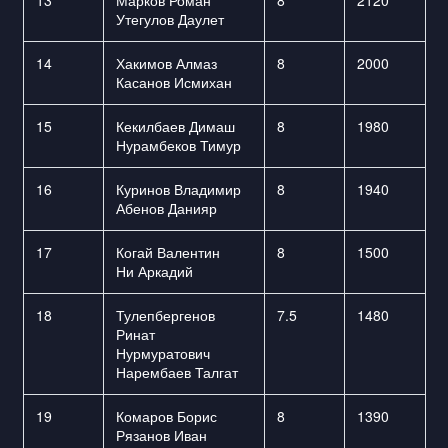
13
Марков Роман
8
2120
Утегулов Даулет
14
Хакимов Алмаз
8
2000
Касанов Исмихан
15
Кекилбаев Димаш
8
1980
Нурамбеков Тимур
16
Куринов Владимир
8
1940
Абенов Данияр
17
Когай Валентин
8
1500
Ни Аркадий
18
Тулепбергенов
7.5
1480
Ринат
Нурмуратович
Нарембаев Талгат
19
Комаров Борис
8
1390
Рязанов Иван