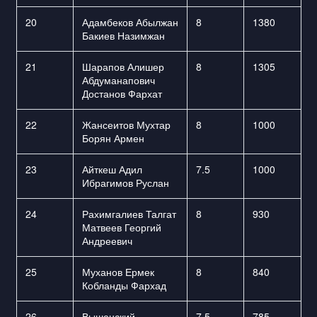
20
Адамбеков Абылжан
8
1380
Бакиев Назимжан
21
Шарапов Алишер
8
1305
Абдуманапович
Достанов Фархат
22
Жансеитов Мухтар
8
1000
Борян Армен
23
Айткеш Адил
7.5
1000
Ибрагимов Руслан
24
Рахимгалиев Талгат
8
930
Матвеев Георгий
Андреевич
25
Муханов Ермек
8
840
Кобланды Фархад
26
Вышенский
7.5
785