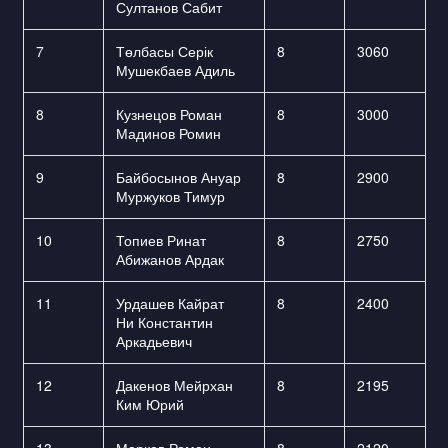
Султанов Сабит
7
Төлбасы Серік
8
3060
Мушекбаев Адиль
8
Кузнецов Роман
8
3000
Мадинов Ромин
9
Байбосынов Ануар
8
2900
Муржуков Тимур
10
Топиев Ринат
8
2750
Абижанов Ардак
11
Урдашев Кайрат
8
2400
Ни Константин
Аркадьевич
12
Дакенов Мейрхан
8
2195
Ким Юрий