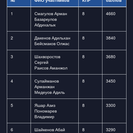
№
ФИО участников
КПР
баллов
1
Смагулов Арман
8
4660
Базаркулов
Абдихалык
2
Дакенов Адильхан
8
3840
Бейсмаков Олжас
3
Шахворостов
8
3680
Сергей
Раисов Аманжол
4
Сулайманов
8
3450
Арманжан
Медеуов Адиль
5
Яшар Азиз
8
3300
Пономарев
Владимир
6
Шайкенов Абай
8
3290