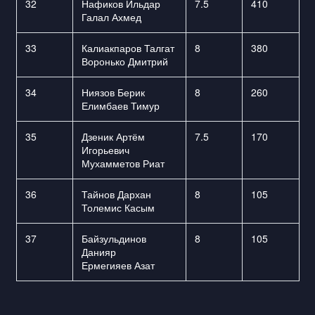
32
Нафиков Ильдар
7.5
410
Галал Ахмед
33
Калиакпаров Талгат
8
380
Воронько Дмитрий
34
Ниязов Берик
8
260
Елимбаев Тимур
35
Дзеник Артём
7.5
170
Игорьевич
Мухамметов Риат
36
Тайнов Дархан
8
105
Толемис Касым
37
Байзульдинов
8
105
Данияр
Ермегияев Азат