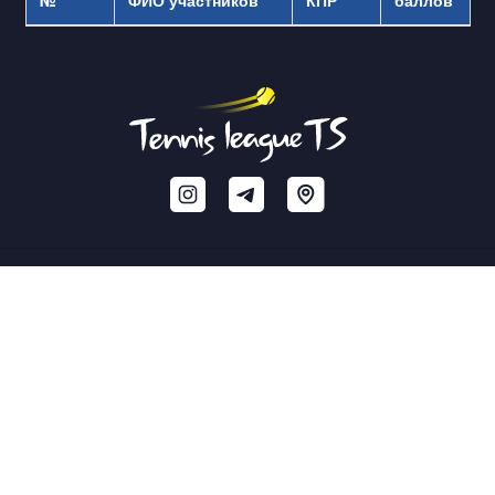
№
ФИО участников
КПР
баллов