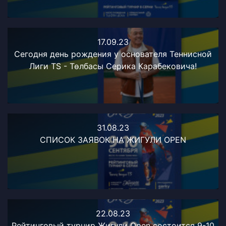
17.09.23
Сегодня день рождения у основателя Теннисной
Лиги TS - Төлбасы Серика Карабековича!
31.08.23
СПИСОК ЗАЯВОК НА ЖИГУЛИ OPEN
22.08.23
Рейтинговый турнир Жигули Open состоится 9-10