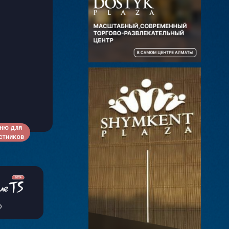
ню для
стников
р