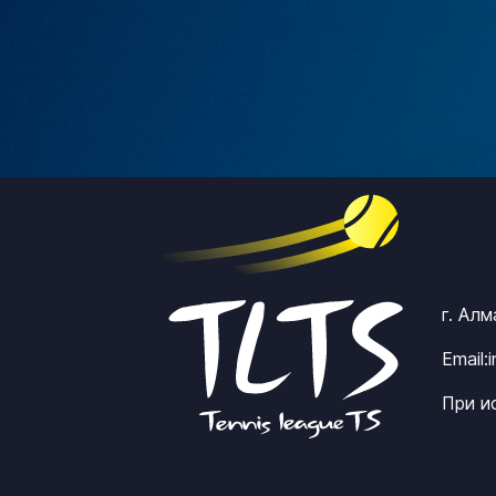
г. Ал
Email:
При и