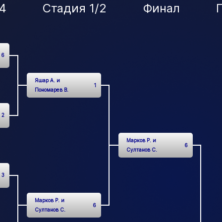
4
Стадия 1/2
Финал
6
Яшар А. и
1
Пономарев В.
2
Марков Р. и
6
Султанов С.
3
Марков Р. и
6
Султанов С.