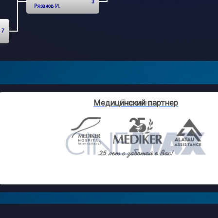
3
Рязанов И.
7
Партнер