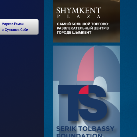
Марков Роман
и Султанов Сабит