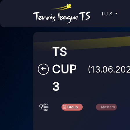
TLTS
TS
CUP
(13.06.20
➜
3