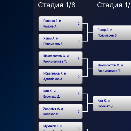
Стадия 1/8
Стадия 1/
Голенко Е. и
2
Раисов А.
Яшар А. и
Пономарев В.
Яшар А. и
6
Пономарев В.
Шахворостов С. и
6
Рахимгалиев Т.
Шахворостов С. и
Рахимгалиев Т.
Ибрагимов Р. и
0
Адамбеков А.
Кан К. и
6
Воронько Д.
Кан К. и
Воронько Д.
Хакимов А. и
0
Касанов И.
Муханов Е. и
0