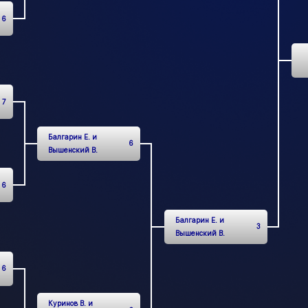
6
7
Балгарин Е. и
6
Вышенский В.
6
Балгарин Е. и
3
Вышенский В.
6
Куринов В. и