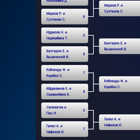
Кекилбаев Д.
Марков Р. и
Султанов С.
Марков Р. и
6
Султанов С.
Идрисов Н. и
0
Нарембаев Т.
Балгарин Е. и
Вышенский В.
Балгарин Е. и
6
Вышенский В.
Кобланды Ф. и
7
Коробко С.
Кобланды Ф. и
Коробко С.
Абдразаков Е. и
6
Сарманбаев Б.
Салаватов и
5
Пак И.
Галал А. и
Нафиков И.
Галал А. и
7
Нафиков И.