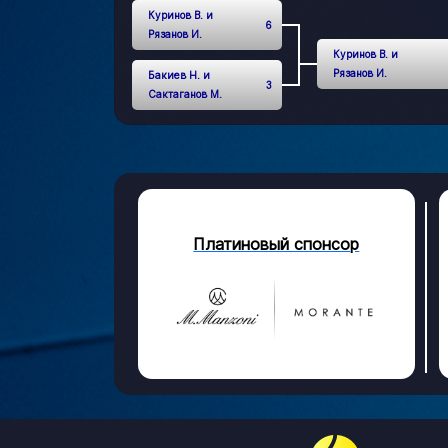
Куринов В. и
6
Рязанов И.
Куринов В. и
Рязанов И.
Бакиев Н. и
3
Сактаганов М.
Платиновый спонсор