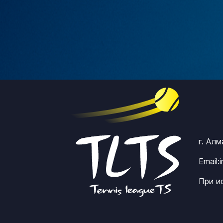
г. Ал
Email:
При и