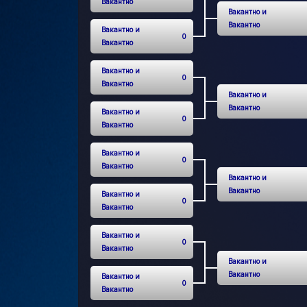
Вакантно
Вакантно и
Вакантно
Вакантно и
0
Вакантно
Вакантно и
0
Вакантно
Вакантно и
Вакантно
Вакантно и
0
Вакантно
Вакантно и
0
Вакантно
Вакантно и
Вакантно
Вакантно и
0
Вакантно
Вакантно и
0
Вакантно
Вакантно и
Вакантно
Вакантно и
0
Вакантно