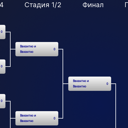
4
Стадия 1/2
Финал
0
Вакантно и
0
Вакантно
0
Вакантно и
0
Вакантно
0
Вакантно и
0
Вакантно