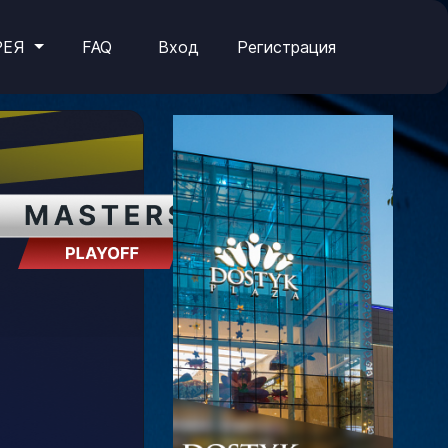
РЕЯ
FAQ
Вход
Регистрация