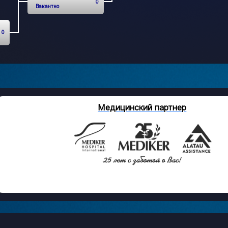
0
Вакантно
0
Медицинский партнер