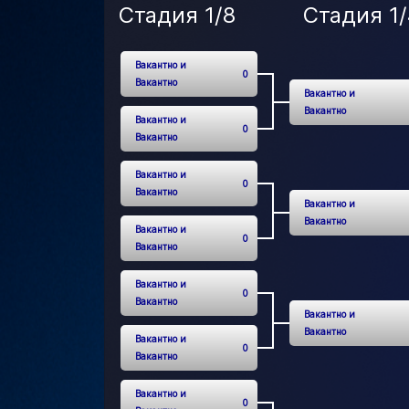
Стадия 1/8
Стадия 1/
Вакантно и
0
Вакантно
Вакантно и
Вакантно
Вакантно и
0
Вакантно
Вакантно и
0
Вакантно
Вакантно и
Вакантно
Вакантно и
0
Вакантно
Вакантно и
0
Вакантно
Вакантно и
Вакантно
Вакантно и
0
Вакантно
Вакантно и
0