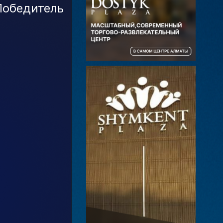
Победитель