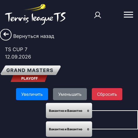
➜
Вернуться назад
TS CUP 7
12.09.2026
Увеличить
Уменьшить
Сбросить
Вакантно и Вакантно
0
Вакантно и Вакантно
0