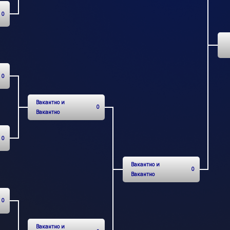
0
0
Вакантно и
0
Вакантно
0
Вакантно и
0
Вакантно
0
Вакантно и