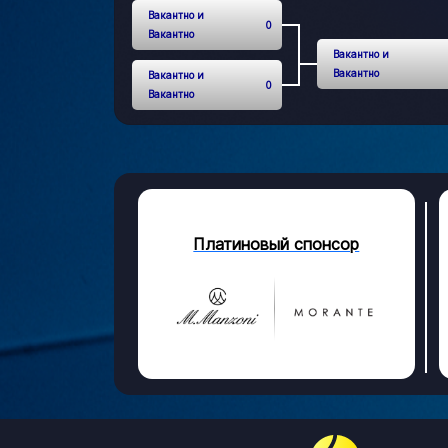
Вакантно и
0
Вакантно
Вакантно и
Вакантно
Вакантно и
0
Вакантно
Платиновый спонсор