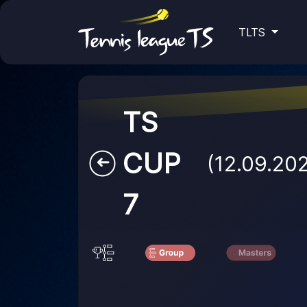
TLTS
TS
CUP
(12.09.20
➜
7